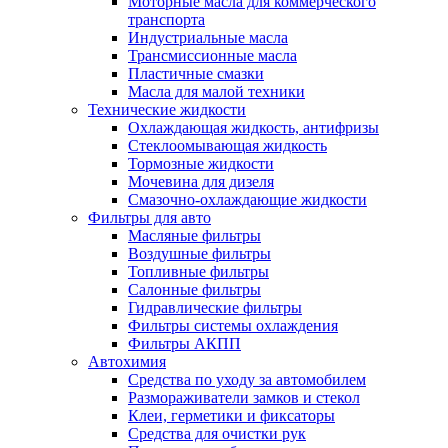
Моторные масла для коммерческого
транспорта
Индустриальные масла
Трансмиссионные масла
Пластичные смазки
Масла для малой техники
Технические жидкости
Охлаждающая жидкость, антифризы
Стеклоомывающая жидкость
Тормозные жидкости
Мочевина для дизеля
Смазочно-охлаждающие жидкости
Фильтры для авто
Масляные фильтры
Воздушные фильтры
Топливные фильтры
Салонные фильтры
Гидравлические фильтры
Фильтры системы охлаждения
Фильтры АКПП
Автохимия
Средства по уходу за автомобилем
Размораживатели замков и стекол
Клеи, герметики и фиксаторы
Средства для очистки рук