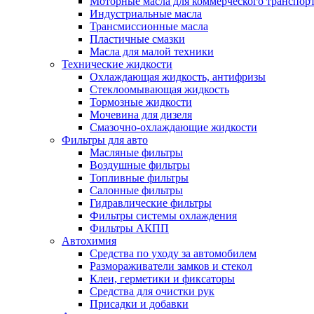
Моторные масла для коммерческого транспор
Индустриальные масла
Трансмиссионные масла
Пластичные смазки
Масла для малой техники
Технические жидкости
Охлаждающая жидкость, антифризы
Стеклоомывающая жидкость
Тормозные жидкости
Мочевина для дизеля
Смазочно-охлаждающие жидкости
Фильтры для авто
Масляные фильтры
Воздушные фильтры
Топливные фильтры
Салонные фильтры
Гидравлические фильтры
Фильтры системы охлаждения
Фильтры АКПП
Автохимия
Средства по уходу за автомобилем
Размораживатели замков и стекол
Клеи, герметики и фиксаторы
Средства для очистки рук
Присадки и добавки