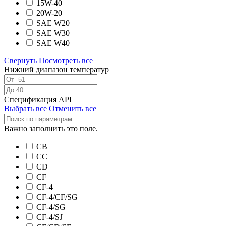
15W-40
20W-20
SAE W20
SAE W30
SAE W40
Свернуть
Посмотреть все
Нижний диапазон температур
Спецификация API
Выбрать все
Отменить все
Важно заполнить это поле.
CB
CC
CD
CF
CF-4
CF-4/CF/SG
CF-4/SG
CF-4/SJ