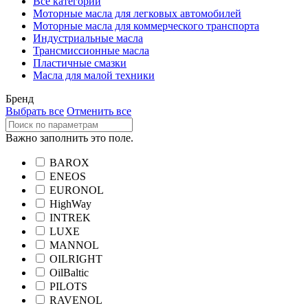
Все категории
Моторные масла для легковых автомобилей
Моторные масла для коммерческого транспорта
Индустриальные масла
Трансмиссионные масла
Пластичные смазки
Масла для малой техники
Бренд
Выбрать все
Отменить все
Важно заполнить это поле.
BAROX
ENEOS
EURONOL
HighWay
INTREK
LUXE
MANNOL
OILRIGHT
OilBaltic
PILOTS
RAVENOL