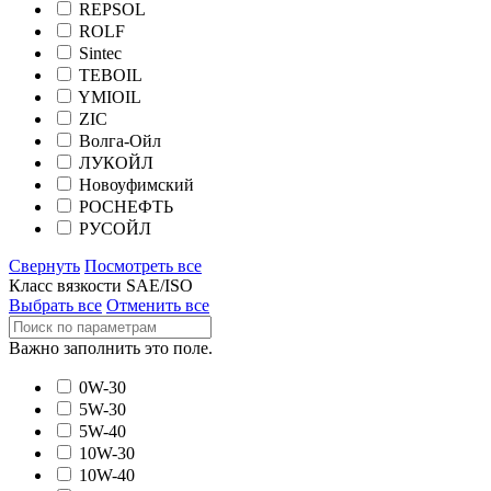
REPSOL
ROLF
Sintec
TEBOIL
YMIOIL
ZIC
Волга-Ойл
ЛУКОЙЛ
Новоуфимский
РОСНЕФТЬ
РУСОЙЛ
Свернуть
Посмотреть все
Класс вязкости SAE/ISO
Выбрать все
Отменить все
Важно заполнить это поле.
0W-30
5W-30
5W-40
10W-30
10W-40