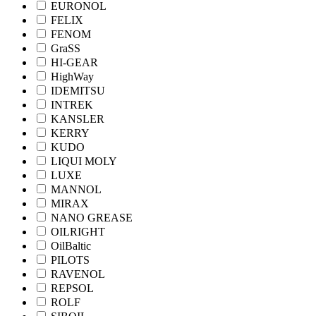
EURONOL
FELIX
FENOM
GraSS
HI-GEAR
HighWay
IDEMITSU
INTREK
KANSLER
KERRY
KUDO
LIQUI MOLY
LUXE
MANNOL
MIRAX
NANO GREASE
OILRIGHT
OilBaltic
PILOTS
RAVENOL
REPSOL
ROLF