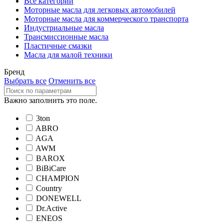
Все категории
Моторные масла для легковых автомобилей
Моторные масла для коммерческого транспорта
Индустриальные масла
Трансмиссионные масла
Пластичные смазки
Масла для малой техники
Бренд
Выбрать все
Отменить все
Важно заполнить это поле.
3ton
ABRO
AGA
AWM
BAROX
BiBiCare
CHAMPION
Country
DONEWELL
Dr.Active
ENEOS