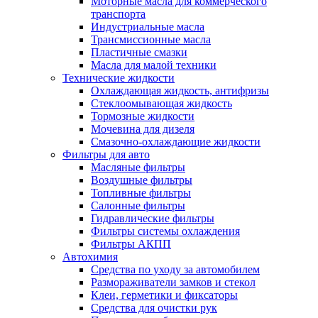
Моторные масла для коммерческого
транспорта
Индустриальные масла
Трансмиссионные масла
Пластичные смазки
Масла для малой техники
Технические жидкости
Охлаждающая жидкость, антифризы
Стеклоомывающая жидкость
Тормозные жидкости
Мочевина для дизеля
Смазочно-охлаждающие жидкости
Фильтры для авто
Масляные фильтры
Воздушные фильтры
Топливные фильтры
Салонные фильтры
Гидравлические фильтры
Фильтры системы охлаждения
Фильтры АКПП
Автохимия
Средства по уходу за автомобилем
Размораживатели замков и стекол
Клеи, герметики и фиксаторы
Средства для очистки рук