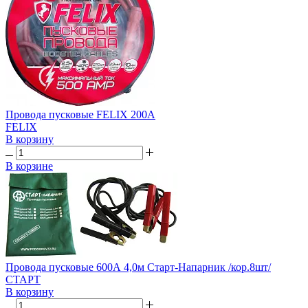
Провода пусковые FELIX 200А
FELIX
В корзину
В корзине
Провода пусковые 600А 4,0м Старт-Напарник /кор.8шт/
СТАРТ
В корзину