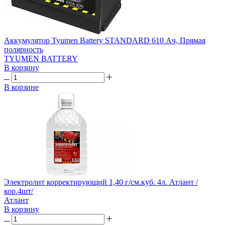
Аккумулятор Tyumen Battery STANDARD 610 Ач, Прямая
полярность
TYUMEN BATTERY
В корзину
В корзине
Электролит корректирующий 1,40 г/см.куб. 4л. Атлант /
кор.4шт/
Атлант
В корзину