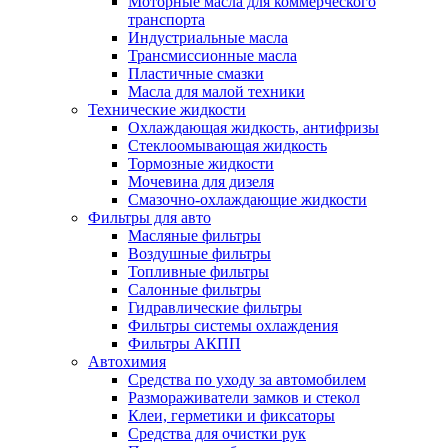
Моторные масла для коммерческого
транспорта
Индустриальные масла
Трансмиссионные масла
Пластичные смазки
Масла для малой техники
Технические жидкости
Охлаждающая жидкость, антифризы
Стеклоомывающая жидкость
Тормозные жидкости
Мочевина для дизеля
Смазочно-охлаждающие жидкости
Фильтры для авто
Масляные фильтры
Воздушные фильтры
Топливные фильтры
Салонные фильтры
Гидравлические фильтры
Фильтры системы охлаждения
Фильтры АКПП
Автохимия
Средства по уходу за автомобилем
Размораживатели замков и стекол
Клеи, герметики и фиксаторы
Средства для очистки рук