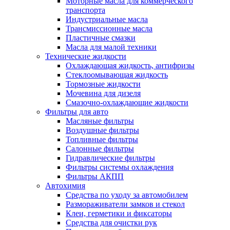
Моторные масла для коммерческого
транспорта
Индустриальные масла
Трансмиссионные масла
Пластичные смазки
Масла для малой техники
Технические жидкости
Охлаждающая жидкость, антифризы
Стеклоомывающая жидкость
Тормозные жидкости
Мочевина для дизеля
Смазочно-охлаждающие жидкости
Фильтры для авто
Масляные фильтры
Воздушные фильтры
Топливные фильтры
Салонные фильтры
Гидравлические фильтры
Фильтры системы охлаждения
Фильтры АКПП
Автохимия
Средства по уходу за автомобилем
Размораживатели замков и стекол
Клеи, герметики и фиксаторы
Средства для очистки рук