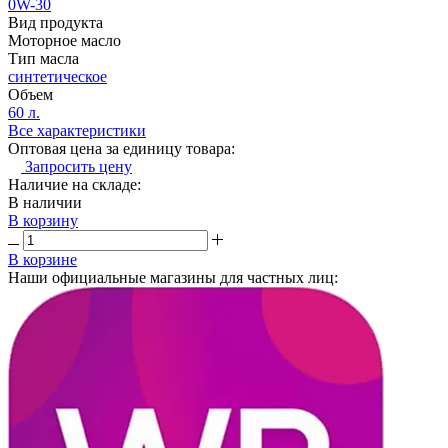
0W-30
Вид продукта
Моторное масло
Тип масла
синтетическое
Объем
60 л.
Все характеристики
Оптовая цена за единицу товара:
Запросить цену
Наличие на складе:
В наличии
В корзину
В корзине
Наши официальные магазины для частных лиц: