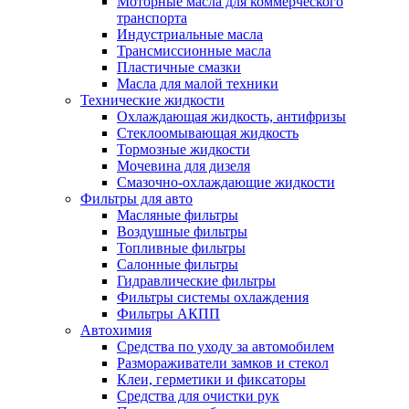
Моторные масла для коммерческого
транспорта
Индустриальные масла
Трансмиссионные масла
Пластичные смазки
Масла для малой техники
Технические жидкости
Охлаждающая жидкость, антифризы
Стеклоомывающая жидкость
Тормозные жидкости
Мочевина для дизеля
Смазочно-охлаждающие жидкости
Фильтры для авто
Масляные фильтры
Воздушные фильтры
Топливные фильтры
Салонные фильтры
Гидравлические фильтры
Фильтры системы охлаждения
Фильтры АКПП
Автохимия
Средства по уходу за автомобилем
Размораживатели замков и стекол
Клеи, герметики и фиксаторы
Средства для очистки рук