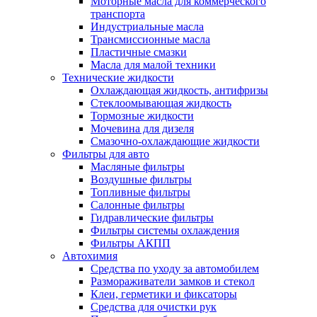
Моторные масла для коммерческого
транспорта
Индустриальные масла
Трансмиссионные масла
Пластичные смазки
Масла для малой техники
Технические жидкости
Охлаждающая жидкость, антифризы
Стеклоомывающая жидкость
Тормозные жидкости
Мочевина для дизеля
Смазочно-охлаждающие жидкости
Фильтры для авто
Масляные фильтры
Воздушные фильтры
Топливные фильтры
Салонные фильтры
Гидравлические фильтры
Фильтры системы охлаждения
Фильтры АКПП
Автохимия
Средства по уходу за автомобилем
Размораживатели замков и стекол
Клеи, герметики и фиксаторы
Средства для очистки рук