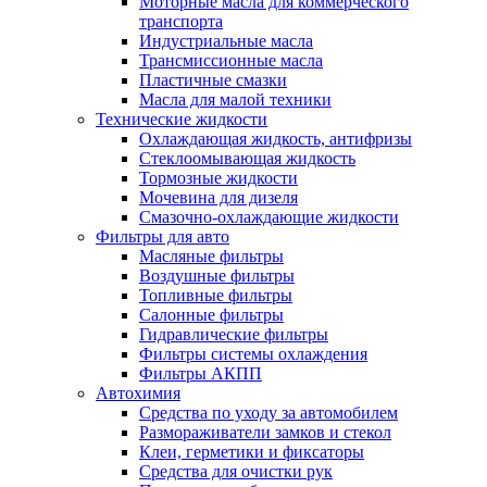
Моторные масла для коммерческого
транспорта
Индустриальные масла
Трансмиссионные масла
Пластичные смазки
Масла для малой техники
Технические жидкости
Охлаждающая жидкость, антифризы
Стеклоомывающая жидкость
Тормозные жидкости
Мочевина для дизеля
Смазочно-охлаждающие жидкости
Фильтры для авто
Масляные фильтры
Воздушные фильтры
Топливные фильтры
Салонные фильтры
Гидравлические фильтры
Фильтры системы охлаждения
Фильтры АКПП
Автохимия
Средства по уходу за автомобилем
Размораживатели замков и стекол
Клеи, герметики и фиксаторы
Средства для очистки рук