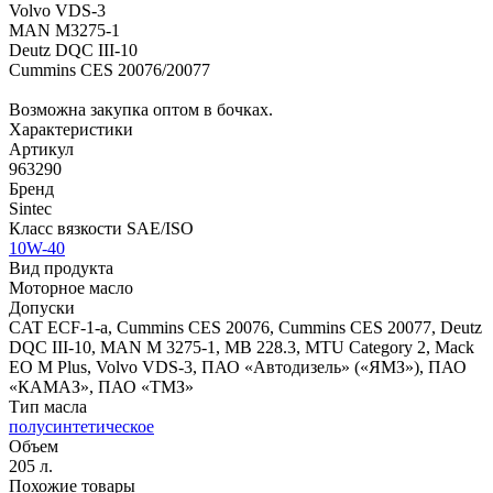
Volvo VDS-3
MAN M3275-1
Deutz DQC III-10
Cummins CES 20076/20077
Возможна закупка оптом в бочках.
Характеристики
Артикул
963290
Бренд
Sintec
Класс вязкости SAE/ISO
10W-40
Вид продукта
Моторное масло
Допуски
CAT ECF-1-а, Cummins CES 20076, Cummins CES 20077, Deutz
DQC III-10, MAN M 3275-1, MB 228.3, MTU Category 2, Mack
EO M Plus, Volvo VDS-3, ПАО «Автодизель» («ЯМЗ»), ПАО
«КАМАЗ», ПАО «ТМЗ»
Тип масла
полусинтетическое
Объем
205 л.
Похожие товары