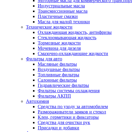
Моторные масла для коммерческого транспор
Индустриальные масла
Трансмиссионные масла
Пластичные смазки
Масла для малой техники
Технические жидкости
Охлаждающая жидкость, антифризы
Стеклоомывающая жидкость
Тормозные жидкости
Мочевина для дизеля
Смазочно-охлаждающие жидкости
Фильтры для авто
Масляные фильтры
Воздушные фильтры
Топливные фильтры
Салонные фильтры
Гидравлические фильтры
Фильтры системы охлаждения
Фильтры АКПП
Автохимия
Средства по уходу за автомобилем
Размораживатели замков и стекол
Клеи, герметики и фиксаторы
Средства для очистки рук
Присадки и добавки