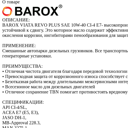
О товаре
ОПИСАНИЕ:
BAROX VIATA REVO PLUS SAE 10W-40 CI-4 E7- высокопроизводи
устойчивой к сдвигу. Это моторное масло содержит эффектив
окисления коррозии, ингибиторами пенообразования для защит
ПРИМЕНЕНИЕ:
Смешанные автопарки дизельных грузовиков. Все транспортные
генераторные установки.
ПРЕИМУЩЕСТВА:
• Отличная чистота двигателя благодаря передовой технологии
• Превосходная защита от коррозионного износа способствует
• Безотказная работа между длительными межсервисными инт
• Всесезонное масло для дизельных двигателей
• Отличное сохранение TBN помогает противостоять вредному
СПЕЦИФИКАЦИИ:
API CI-4/SL,
ACEA E7 (E5, E3),
JASO DH-1,
MB-Approval 228.3,
MAN 3275-1,