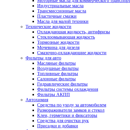
Моторные масла для коммерческого транспор
Индустриальные масла
Трансмиссионные масла
Пластичные смазки
Масла для малой техники
Технические жидкости
Охлаждающая жидкость, антифризы
Стеклоомывающая жидкость
Тормозные жидкости
Мочевина для дизеля
Смазочно-охлаждающие жидкости
Фильтры для авто
Масляные фильтры
Воздушные фильтры
Топливные фильтры
Салонные фильтры
Гидравлические фильтры
Фильтры системы охлаждения
Фильтры АКПП
Автохимия
Средства по уходу за автомобилем
Размораживатели замков и стекол
Клеи, герметики и фиксаторы
Средства для очистки рук
Присадки и добавки