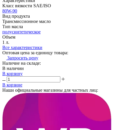
Характеристики
Класс вязкости SAE/ISO
80W-90
Вид продукта
Трансмиссионное масло
Тип масла
полусинтетическое
Объем
1 л.
Все характеристики
Оптовая цена за единицу товара:
Запросить цену
Наличие на складе:
В наличии
В корзину
В корзине
Наши официальные магазины для частных лиц: