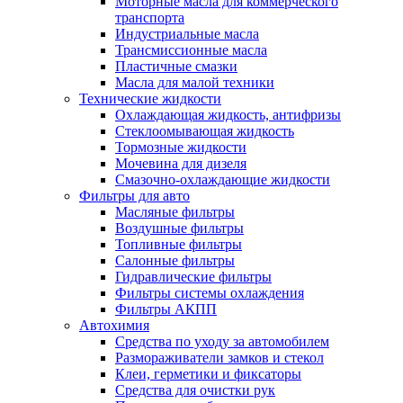
Моторные масла для коммерческого
транспорта
Индустриальные масла
Трансмиссионные масла
Пластичные смазки
Масла для малой техники
Технические жидкости
Охлаждающая жидкость, антифризы
Стеклоомывающая жидкость
Тормозные жидкости
Мочевина для дизеля
Смазочно-охлаждающие жидкости
Фильтры для авто
Масляные фильтры
Воздушные фильтры
Топливные фильтры
Салонные фильтры
Гидравлические фильтры
Фильтры системы охлаждения
Фильтры АКПП
Автохимия
Средства по уходу за автомобилем
Размораживатели замков и стекол
Клеи, герметики и фиксаторы
Средства для очистки рук