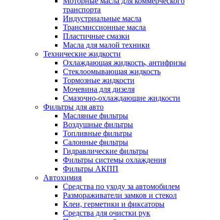
Моторные масла для коммерческого
транспорта
Индустриальные масла
Трансмиссионные масла
Пластичные смазки
Масла для малой техники
Технические жидкости
Охлаждающая жидкость, антифризы
Стеклоомывающая жидкость
Тормозные жидкости
Мочевина для дизеля
Смазочно-охлаждающие жидкости
Фильтры для авто
Масляные фильтры
Воздушные фильтры
Топливные фильтры
Салонные фильтры
Гидравлические фильтры
Фильтры системы охлаждения
Фильтры АКПП
Автохимия
Средства по уходу за автомобилем
Размораживатели замков и стекол
Клеи, герметики и фиксаторы
Средства для очистки рук