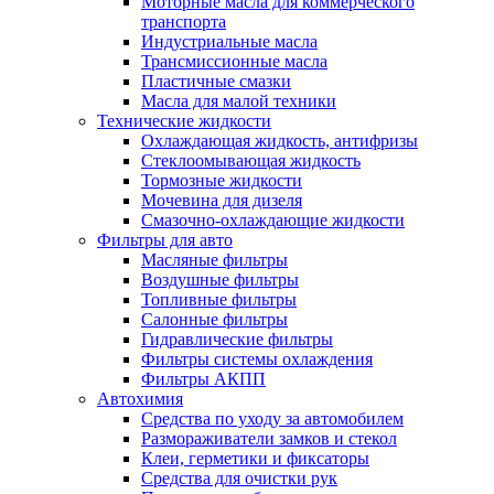
Моторные масла для коммерческого
транспорта
Индустриальные масла
Трансмиссионные масла
Пластичные смазки
Масла для малой техники
Технические жидкости
Охлаждающая жидкость, антифризы
Стеклоомывающая жидкость
Тормозные жидкости
Мочевина для дизеля
Смазочно-охлаждающие жидкости
Фильтры для авто
Масляные фильтры
Воздушные фильтры
Топливные фильтры
Салонные фильтры
Гидравлические фильтры
Фильтры системы охлаждения
Фильтры АКПП
Автохимия
Средства по уходу за автомобилем
Размораживатели замков и стекол
Клеи, герметики и фиксаторы
Средства для очистки рук