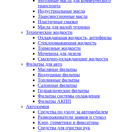
Моторные масла для коммерческого
транспорта
Индустриальные масла
Трансмиссионные масла
Пластичные смазки
Масла для малой техники
Технические жидкости
Охлаждающая жидкость, антифризы
Стеклоомывающая жидкость
Тормозные жидкости
Мочевина для дизеля
Смазочно-охлаждающие жидкости
Фильтры для авто
Масляные фильтры
Воздушные фильтры
Топливные фильтры
Салонные фильтры
Гидравлические фильтры
Фильтры системы охлаждения
Фильтры АКПП
Автохимия
Средства по уходу за автомобилем
Размораживатели замков и стекол
Клеи, герметики и фиксаторы
Средства для очистки рук