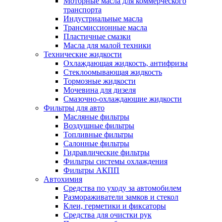
Моторные масла для коммерческого
транспорта
Индустриальные масла
Трансмиссионные масла
Пластичные смазки
Масла для малой техники
Технические жидкости
Охлаждающая жидкость, антифризы
Стеклоомывающая жидкость
Тормозные жидкости
Мочевина для дизеля
Смазочно-охлаждающие жидкости
Фильтры для авто
Масляные фильтры
Воздушные фильтры
Топливные фильтры
Салонные фильтры
Гидравлические фильтры
Фильтры системы охлаждения
Фильтры АКПП
Автохимия
Средства по уходу за автомобилем
Размораживатели замков и стекол
Клеи, герметики и фиксаторы
Средства для очистки рук