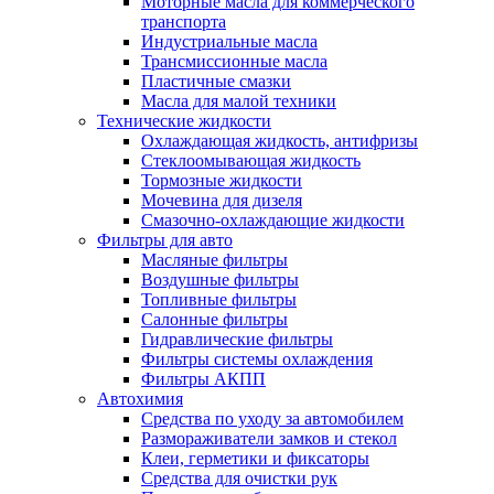
Моторные масла для коммерческого
транспорта
Индустриальные масла
Трансмиссионные масла
Пластичные смазки
Масла для малой техники
Технические жидкости
Охлаждающая жидкость, антифризы
Стеклоомывающая жидкость
Тормозные жидкости
Мочевина для дизеля
Смазочно-охлаждающие жидкости
Фильтры для авто
Масляные фильтры
Воздушные фильтры
Топливные фильтры
Салонные фильтры
Гидравлические фильтры
Фильтры системы охлаждения
Фильтры АКПП
Автохимия
Средства по уходу за автомобилем
Размораживатели замков и стекол
Клеи, герметики и фиксаторы
Средства для очистки рук