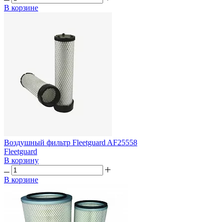
В корзине
Воздушный фильтр Fleetguard AF25558
Fleetguard
В корзину
В корзине