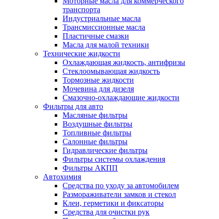
Моторные масла для коммерческого
транспорта
Индустриальные масла
Трансмиссионные масла
Пластичные смазки
Масла для малой техники
Технические жидкости
Охлаждающая жидкость, антифризы
Стеклоомывающая жидкость
Тормозные жидкости
Мочевина для дизеля
Смазочно-охлаждающие жидкости
Фильтры для авто
Масляные фильтры
Воздушные фильтры
Топливные фильтры
Салонные фильтры
Гидравлические фильтры
Фильтры системы охлаждения
Фильтры АКПП
Автохимия
Средства по уходу за автомобилем
Размораживатели замков и стекол
Клеи, герметики и фиксаторы
Средства для очистки рук