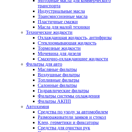
Моторные масла для коммерческого
транспорта
Индустриальные масла
Трансмиссионные масла
Пластичные смазки
Масла для малой техники
Технические жидкости
Охлаждающая жидкость, антифризы
Стеклоомывающая жидкость
Тормозные жидкости
Мочевина для дизеля
Смазочно-охлаждающие жидкости
Фильтры для авто
Масляные фильтры
Воздушные фильтры
Топливные фильтры
Салонные фильтры
Гидравлические фильтры
Фильтры системы охлаждения
Фильтры АКПП
Автохимия
Средства по уходу за автомобилем
Размораживатели замков и стекол
Клеи, герметики и фиксаторы
Средства для очистки рук