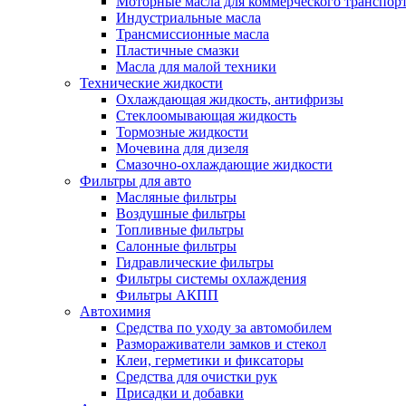
Моторные масла для коммерческого транспор
Индустриальные масла
Трансмиссионные масла
Пластичные смазки
Масла для малой техники
Технические жидкости
Охлаждающая жидкость, антифризы
Стеклоомывающая жидкость
Тормозные жидкости
Мочевина для дизеля
Смазочно-охлаждающие жидкости
Фильтры для авто
Масляные фильтры
Воздушные фильтры
Топливные фильтры
Салонные фильтры
Гидравлические фильтры
Фильтры системы охлаждения
Фильтры АКПП
Автохимия
Средства по уходу за автомобилем
Размораживатели замков и стекол
Клеи, герметики и фиксаторы
Средства для очистки рук
Присадки и добавки