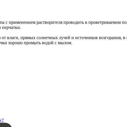
оты с применением растворителя проводить в проветриваемом п
и перчатки.
 от влаги, прямых солнечных лучей и источников возгорания, в 
очки хорошо промыть водой с мылом.
у?