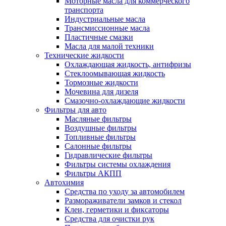
Моторные масла для коммерческого
транспорта
Индустриальные масла
Трансмиссионные масла
Пластичные смазки
Масла для малой техники
Технические жидкости
Охлаждающая жидкость, антифризы
Стеклоомывающая жидкость
Тормозные жидкости
Мочевина для дизеля
Смазочно-охлаждающие жидкости
Фильтры для авто
Масляные фильтры
Воздушные фильтры
Топливные фильтры
Салонные фильтры
Гидравлические фильтры
Фильтры системы охлаждения
Фильтры АКПП
Автохимия
Средства по уходу за автомобилем
Размораживатели замков и стекол
Клеи, герметики и фиксаторы
Средства для очистки рук