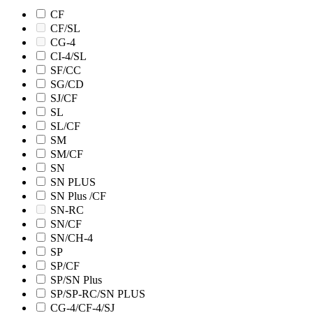
CF
CF/SL
CG-4
CI-4/SL
SF/CC
SG/CD
SJ/CF
SL
SL/CF
SM
SM/CF
SN
SN PLUS
SN Plus /CF
SN-RC
SN/CF
SN/CH-4
SP
SP/CF
SP/SN Plus
SP/SP-RC/SN PLUS
CG-4/CF-4/SJ