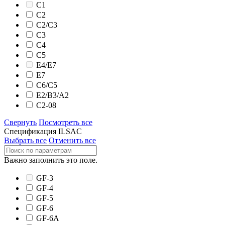
C1
C2
C2/C3
C3
C4
C5
E4/E7
E7
C6/C5
E2/B3/A2
C2-08
Свернуть
Посмотреть все
Спецификация ILSAC
Выбрать все
Отменить все
Важно заполнить это поле.
GF-3
GF-4
GF-5
GF-6
GF-6A