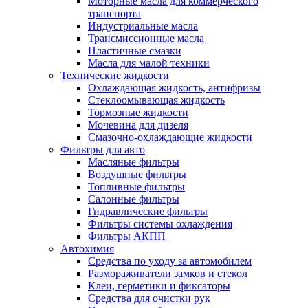
Моторные масла для коммерческого
транспорта
Индустриальные масла
Трансмиссионные масла
Пластичные смазки
Масла для малой техники
Технические жидкости
Охлаждающая жидкость, антифризы
Стеклоомывающая жидкость
Тормозные жидкости
Мочевина для дизеля
Смазочно-охлаждающие жидкости
Фильтры для авто
Масляные фильтры
Воздушные фильтры
Топливные фильтры
Салонные фильтры
Гидравлические фильтры
Фильтры системы охлаждения
Фильтры АКПП
Автохимия
Средства по уходу за автомобилем
Размораживатели замков и стекол
Клеи, герметики и фиксаторы
Средства для очистки рук