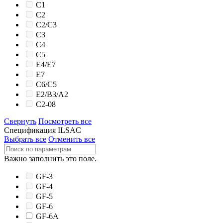
C1
C2
C2/C3
C3
C4
C5
E4/E7
E7
C6/C5
E2/B3/A2
C2-08
Свернуть
Посмотреть все
Спецификация ILSAC
Выбрать все
Отменить все
Важно заполнить это поле.
GF-3
GF-4
GF-5
GF-6
GF-6A