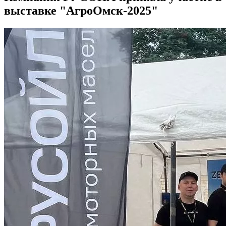
выставке "АгроОмск-2025"