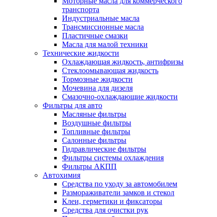
Моторные масла для коммерческого
транспорта
Индустриальные масла
Трансмиссионные масла
Пластичные смазки
Масла для малой техники
Технические жидкости
Охлаждающая жидкость, антифризы
Стеклоомывающая жидкость
Тормозные жидкости
Мочевина для дизеля
Смазочно-охлаждающие жидкости
Фильтры для авто
Масляные фильтры
Воздушные фильтры
Топливные фильтры
Салонные фильтры
Гидравлические фильтры
Фильтры системы охлаждения
Фильтры АКПП
Автохимия
Средства по уходу за автомобилем
Размораживатели замков и стекол
Клеи, герметики и фиксаторы
Средства для очистки рук