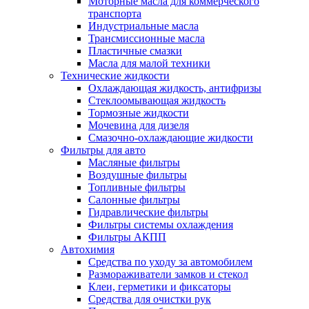
Моторные масла для коммерческого
транспорта
Индустриальные масла
Трансмиссионные масла
Пластичные смазки
Масла для малой техники
Технические жидкости
Охлаждающая жидкость, антифризы
Стеклоомывающая жидкость
Тормозные жидкости
Мочевина для дизеля
Смазочно-охлаждающие жидкости
Фильтры для авто
Масляные фильтры
Воздушные фильтры
Топливные фильтры
Салонные фильтры
Гидравлические фильтры
Фильтры системы охлаждения
Фильтры АКПП
Автохимия
Средства по уходу за автомобилем
Размораживатели замков и стекол
Клеи, герметики и фиксаторы
Средства для очистки рук