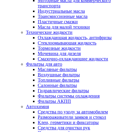
Моторные масла для коммерческого
транспорта
Индустриальные масла
Трансмиссионные масла
Пластичные смазки
Масла для малой техники
Технические жидкости
Охлаждающая жидкость, антифризы
Стеклоомывающая жидкость
Тормозные жидкости
Мочевина для дизеля
Смазочно-охлаждающие жидкости
Фильтры для авто
Масляные фильтры
Воздушные фильтры
Топливные фильтры
Салонные фильтры
Гидравлические фильтры
Фильтры системы охлаждения
Фильтры АКПП
Автохимия
Средства по уходу за автомобилем
Размораживатели замков и стекол
Клеи, герметики и фиксаторы
Средства для очистки рук