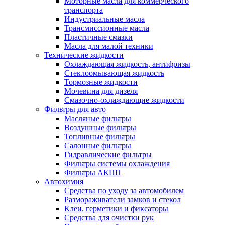
Моторные масла для коммерческого
транспорта
Индустриальные масла
Трансмиссионные масла
Пластичные смазки
Масла для малой техники
Технические жидкости
Охлаждающая жидкость, антифризы
Стеклоомывающая жидкость
Тормозные жидкости
Мочевина для дизеля
Смазочно-охлаждающие жидкости
Фильтры для авто
Масляные фильтры
Воздушные фильтры
Топливные фильтры
Салонные фильтры
Гидравлические фильтры
Фильтры системы охлаждения
Фильтры АКПП
Автохимия
Средства по уходу за автомобилем
Размораживатели замков и стекол
Клеи, герметики и фиксаторы
Средства для очистки рук