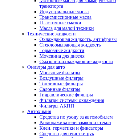
Моторные масла для коммерческого
транспорта
Индустриальные масла
Трансмиссионные масла
Пластичные смазки
Масла для малой техники
Технические жидкости
Охлаждающая жидкость, антифризы
Стеклоомывающая жидкость
Тормозные жидкости
Мочевина для дизеля
Смазочно-охлаждающие жидкости
Фильтры для авто
Масляные фильтры
Воздушные фильтры
Топливные фильтры
Салонные фильтры
Гидравлические фильтры
Фильтры системы охлаждения
Фильтры АКПП
Автохимия
Средства по уходу за автомобилем
Размораживатели замков и стекол
Клеи, герметики и фиксаторы
Средства для очистки рук