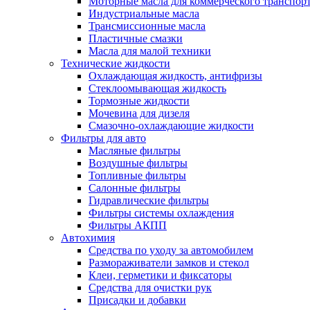
Моторные масла для коммерческого транспор
Индустриальные масла
Трансмиссионные масла
Пластичные смазки
Масла для малой техники
Технические жидкости
Охлаждающая жидкость, антифризы
Стеклоомывающая жидкость
Тормозные жидкости
Мочевина для дизеля
Смазочно-охлаждающие жидкости
Фильтры для авто
Масляные фильтры
Воздушные фильтры
Топливные фильтры
Салонные фильтры
Гидравлические фильтры
Фильтры системы охлаждения
Фильтры АКПП
Автохимия
Средства по уходу за автомобилем
Размораживатели замков и стекол
Клеи, герметики и фиксаторы
Средства для очистки рук
Присадки и добавки