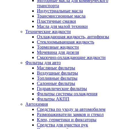
Моторные масла для коммерческого
транспорта
Индустриальные масла
Трансмиссионные масла
Пластичные смазки
Масла для малой техники
Технические жидкости
Охлаждающая жидкость, антифризы
Стеклоомывающая жидкость
Тормозные жидкости
Мочевина для дизеля
Смазочно-охлаждающие жидкости
Фильтры для авто
Масляные фильтры
Воздушные фильтры
Топливные фильтры
Салонные фильтры
Гидравлические фильтры
Фильтры системы охлаждения
Фильтры АКПП
Автохимия
Средства по уходу за автомобилем
Размораживатели замков и стекол
Клеи, герметики и фиксаторы
Средства для очистки рук