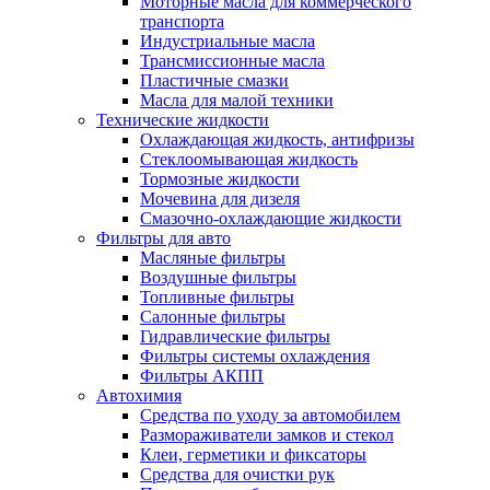
Моторные масла для коммерческого
транспорта
Индустриальные масла
Трансмиссионные масла
Пластичные смазки
Масла для малой техники
Технические жидкости
Охлаждающая жидкость, антифризы
Стеклоомывающая жидкость
Тормозные жидкости
Мочевина для дизеля
Смазочно-охлаждающие жидкости
Фильтры для авто
Масляные фильтры
Воздушные фильтры
Топливные фильтры
Салонные фильтры
Гидравлические фильтры
Фильтры системы охлаждения
Фильтры АКПП
Автохимия
Средства по уходу за автомобилем
Размораживатели замков и стекол
Клеи, герметики и фиксаторы
Средства для очистки рук