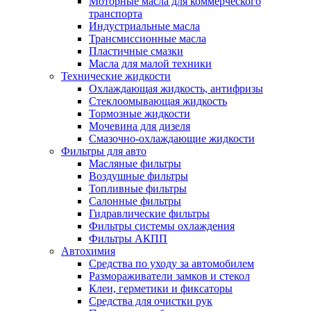
Моторные масла для коммерческого
транспорта
Индустриальные масла
Трансмиссионные масла
Пластичные смазки
Масла для малой техники
Технические жидкости
Охлаждающая жидкость, антифризы
Стеклоомывающая жидкость
Тормозные жидкости
Мочевина для дизеля
Смазочно-охлаждающие жидкости
Фильтры для авто
Масляные фильтры
Воздушные фильтры
Топливные фильтры
Салонные фильтры
Гидравлические фильтры
Фильтры системы охлаждения
Фильтры АКПП
Автохимия
Средства по уходу за автомобилем
Размораживатели замков и стекол
Клеи, герметики и фиксаторы
Средства для очистки рук