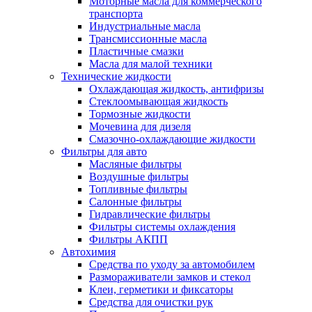
Моторные масла для коммерческого
транспорта
Индустриальные масла
Трансмиссионные масла
Пластичные смазки
Масла для малой техники
Технические жидкости
Охлаждающая жидкость, антифризы
Стеклоомывающая жидкость
Тормозные жидкости
Мочевина для дизеля
Смазочно-охлаждающие жидкости
Фильтры для авто
Масляные фильтры
Воздушные фильтры
Топливные фильтры
Салонные фильтры
Гидравлические фильтры
Фильтры системы охлаждения
Фильтры АКПП
Автохимия
Средства по уходу за автомобилем
Размораживатели замков и стекол
Клеи, герметики и фиксаторы
Средства для очистки рук