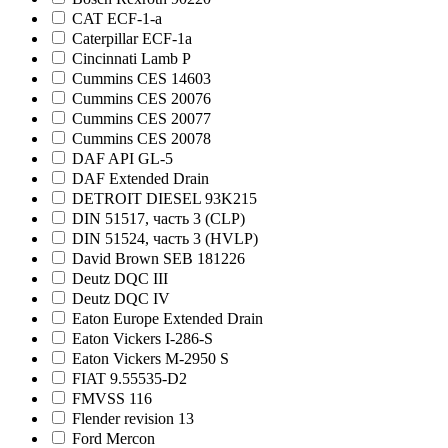
CAT ECF-1-а
Caterpillar ECF-1а
Cincinnati Lamb P
Cummins CES 14603
Cummins CES 20076
Cummins CES 20077
Cummins CES 20078
DAF API GL-5
DAF Extended Drain
DETROIT DIESEL 93K215
DIN 51517, часть 3 (CLP)
DIN 51524, часть 3 (HVLP)
David Brown SEB 181226
Deutz DQC III
Deutz DQC IV
Eaton Europe Extended Drain
Eaton Vickers I-286-S
Eaton Vickers M-2950 S
FIAT 9.55535-D2
FMVSS 116
Flender revision 13
Ford Mercon