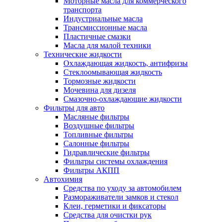
Моторные масла для коммерческого
транспорта
Индустриальные масла
Трансмиссионные масла
Пластичные смазки
Масла для малой техники
Технические жидкости
Охлаждающая жидкость, антифризы
Стеклоомывающая жидкость
Тормозные жидкости
Мочевина для дизеля
Смазочно-охлаждающие жидкости
Фильтры для авто
Масляные фильтры
Воздушные фильтры
Топливные фильтры
Салонные фильтры
Гидравлические фильтры
Фильтры системы охлаждения
Фильтры АКПП
Автохимия
Средства по уходу за автомобилем
Размораживатели замков и стекол
Клеи, герметики и фиксаторы
Средства для очистки рук