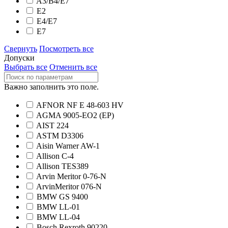
A3/B4/E7
E2
E4/E7
E7
Свернуть
Посмотреть все
Допуски
Выбрать все
Отменить все
Важно заполнить это поле.
AFNOR NF E 48-603 HV
AGMA 9005-EO2 (EP)
AIST 224
ASTM D3306
Aisin Warner AW-1
Allison C-4
Allison TES389
Arvin Meritor 0-76-N
ArvinMeritor 076-N
BMW GS 9400
BMW LL-01
BMW LL-04
Bosch Rexroth 90220