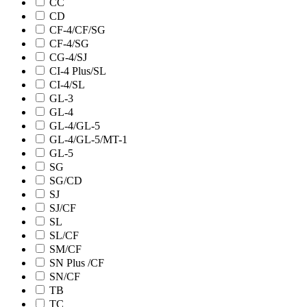
CC
CD
CF-4/CF/SG
CF-4/SG
CG-4/SJ
CI-4 Plus/SL
CI-4/SL
GL-3
GL-4
GL-4/GL-5
GL-4/GL-5/MT-1
GL-5
SG
SG/CD
SJ
SJ/CF
SL
SL/CF
SM/CF
SN Plus /CF
SN/CF
TB
TC