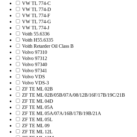
VW TL 774-C
VW TL 774-D
VW TL 774-F
VW TL 774-G
VW TL 774-J
Voith 55.6336
Voith H55.6335
Voith Retarder Oil Class B
Volvo 97310
Volvo 97312
Volvo 97340
Volvo 97341
Volvo VDS
Volvo VDS-3
ZF TE ML 02B
ZF TE ML 02B/05B/07A/08/12B/16F/17B/19C/21B
ZF TE ML 04D
ZF TE ML 05A
ZF TE ML 05A/07А/16B/17B/19B/21A
ZF TE ML 05L
ZF TE ML 09
ZF TE ML 12L