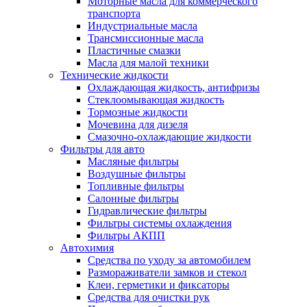
Моторные масла для коммерческого
транспорта
Индустриальные масла
Трансмиссионные масла
Пластичные смазки
Масла для малой техники
Технические жидкости
Охлаждающая жидкость, антифризы
Стеклоомывающая жидкость
Тормозные жидкости
Мочевина для дизеля
Смазочно-охлаждающие жидкости
Фильтры для авто
Масляные фильтры
Воздушные фильтры
Топливные фильтры
Салонные фильтры
Гидравлические фильтры
Фильтры системы охлаждения
Фильтры АКПП
Автохимия
Средства по уходу за автомобилем
Размораживатели замков и стекол
Клеи, герметики и фиксаторы
Средства для очистки рук