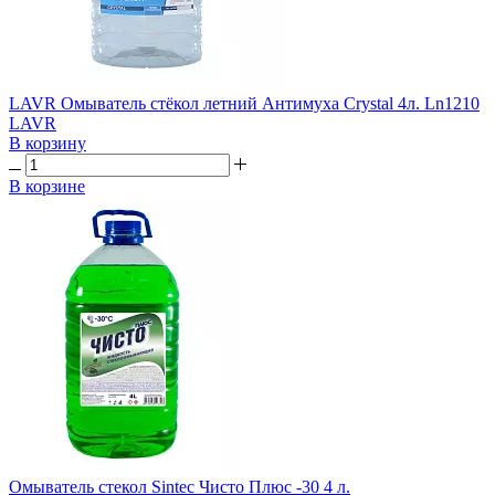
LAVR Омыватель стёкол летний Антимуха Crystal 4л. Ln1210
LAVR
В корзину
В корзине
Омыватель стекол Sintec Чисто Плюс -30 4 л.