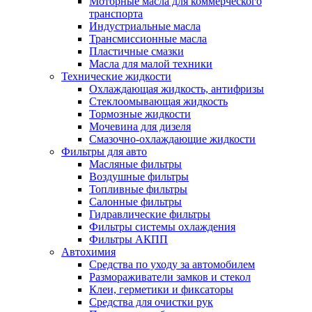
Моторные масла для коммерческого
транспорта
Индустриальные масла
Трансмиссионные масла
Пластичные смазки
Масла для малой техники
Технические жидкости
Охлаждающая жидкость, антифризы
Стеклоомывающая жидкость
Тормозные жидкости
Мочевина для дизеля
Смазочно-охлаждающие жидкости
Фильтры для авто
Масляные фильтры
Воздушные фильтры
Топливные фильтры
Салонные фильтры
Гидравлические фильтры
Фильтры системы охлаждения
Фильтры АКПП
Автохимия
Средства по уходу за автомобилем
Размораживатели замков и стекол
Клеи, герметики и фиксаторы
Средства для очистки рук