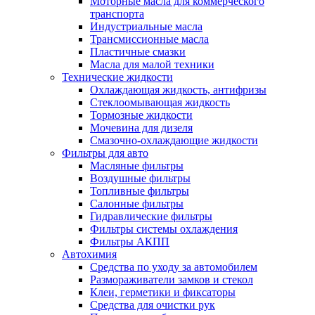
Моторные масла для коммерческого
транспорта
Индустриальные масла
Трансмиссионные масла
Пластичные смазки
Масла для малой техники
Технические жидкости
Охлаждающая жидкость, антифризы
Стеклоомывающая жидкость
Тормозные жидкости
Мочевина для дизеля
Смазочно-охлаждающие жидкости
Фильтры для авто
Масляные фильтры
Воздушные фильтры
Топливные фильтры
Салонные фильтры
Гидравлические фильтры
Фильтры системы охлаждения
Фильтры АКПП
Автохимия
Средства по уходу за автомобилем
Размораживатели замков и стекол
Клеи, герметики и фиксаторы
Средства для очистки рук