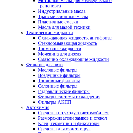
Моторные масла для коммерческого
транспорта
Индустриальные масла
Трансмиссионные масла
Пластичные смазки
Масла для малой техники
Технические жидкости
Охлаждающая жидкость, антифризы
Стеклоомывающая жидкость
Тормозные жидкости
Мочевина для дизеля
Смазочно-охлаждающие жидкости
Фильтры для авто
Масляные фильтры
Воздушные фильтры
Топливные фильтры
Салонные фильтры
Гидравлические фильтры
Фильтры системы охлаждения
Фильтры АКПП
Автохимия
Средства по уходу за автомобилем
Размораживатели замков и стекол
Клеи, герметики и фиксаторы
Средства для очистки рук