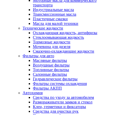
Моторные масла для коммерческого
транспорта
Индустриальные масла
Трансмиссионные масла
Пластичные смазки
Масла для малой техники
Технические жидкости
Охлаждающая жидкость, антифризы
Стеклоомывающая жидкость
Тормозные жидкости
Мочевина для дизеля
Смазочно-охлаждающие жидкости
Фильтры для авто
Масляные фильтры
Воздушные фильтры
Топливные фильтры
Салонные фильтры
Гидравлические фильтры
Фильтры системы охлаждения
Фильтры АКПП
Автохимия
Средства по уходу за автомобилем
Размораживатели замков и стекол
Клеи, герметики и фиксаторы
Средства для очистки рук