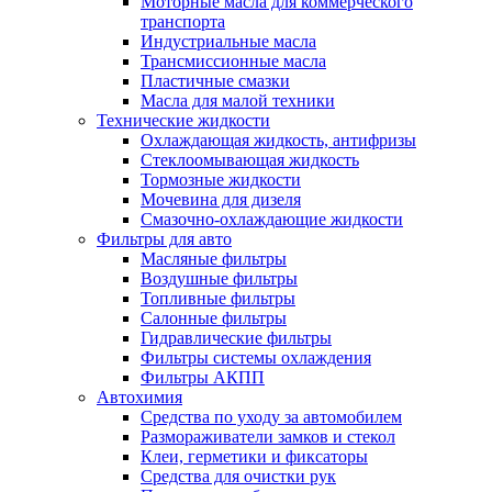
Моторные масла для коммерческого
транспорта
Индустриальные масла
Трансмиссионные масла
Пластичные смазки
Масла для малой техники
Технические жидкости
Охлаждающая жидкость, антифризы
Стеклоомывающая жидкость
Тормозные жидкости
Мочевина для дизеля
Смазочно-охлаждающие жидкости
Фильтры для авто
Масляные фильтры
Воздушные фильтры
Топливные фильтры
Салонные фильтры
Гидравлические фильтры
Фильтры системы охлаждения
Фильтры АКПП
Автохимия
Средства по уходу за автомобилем
Размораживатели замков и стекол
Клеи, герметики и фиксаторы
Средства для очистки рук