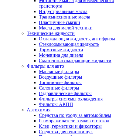
Моторные масла для коммерческого
транспорта
Индустриальные масла
Трансмиссионные масла
Пластичные смазки
Масла для малой техники
Технические жидкости
Охлаждающая жидкость, антифризы
Стеклоомывающая жидкость
Тормозные жидкости
Мочевина для дизеля
Смазочно-охлаждающие жидкости
Фильтры для авто
Масляные фильтры
Воздушные фильтры
Топливные фильтры
Салонные фильтры
Гидравлические фильтры
Фильтры системы охлаждения
Фильтры АКПП
Автохимия
Средства по уходу за автомобилем
Размораживатели замков и стекол
Клеи, герметики и фиксаторы
Средства для очистки рук