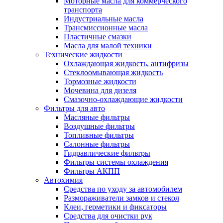
Моторные масла для коммерческого
транспорта
Индустриальные масла
Трансмиссионные масла
Пластичные смазки
Масла для малой техники
Технические жидкости
Охлаждающая жидкость, антифризы
Стеклоомывающая жидкость
Тормозные жидкости
Мочевина для дизеля
Смазочно-охлаждающие жидкости
Фильтры для авто
Масляные фильтры
Воздушные фильтры
Топливные фильтры
Салонные фильтры
Гидравлические фильтры
Фильтры системы охлаждения
Фильтры АКПП
Автохимия
Средства по уходу за автомобилем
Размораживатели замков и стекол
Клеи, герметики и фиксаторы
Средства для очистки рук