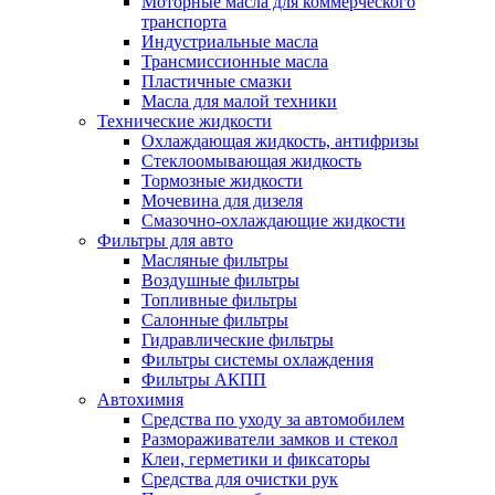
Моторные масла для коммерческого
транспорта
Индустриальные масла
Трансмиссионные масла
Пластичные смазки
Масла для малой техники
Технические жидкости
Охлаждающая жидкость, антифризы
Стеклоомывающая жидкость
Тормозные жидкости
Мочевина для дизеля
Смазочно-охлаждающие жидкости
Фильтры для авто
Масляные фильтры
Воздушные фильтры
Топливные фильтры
Салонные фильтры
Гидравлические фильтры
Фильтры системы охлаждения
Фильтры АКПП
Автохимия
Средства по уходу за автомобилем
Размораживатели замков и стекол
Клеи, герметики и фиксаторы
Средства для очистки рук