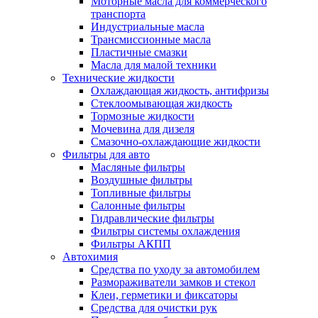
Моторные масла для коммерческого
транспорта
Индустриальные масла
Трансмиссионные масла
Пластичные смазки
Масла для малой техники
Технические жидкости
Охлаждающая жидкость, антифризы
Стеклоомывающая жидкость
Тормозные жидкости
Мочевина для дизеля
Смазочно-охлаждающие жидкости
Фильтры для авто
Масляные фильтры
Воздушные фильтры
Топливные фильтры
Салонные фильтры
Гидравлические фильтры
Фильтры системы охлаждения
Фильтры АКПП
Автохимия
Средства по уходу за автомобилем
Размораживатели замков и стекол
Клеи, герметики и фиксаторы
Средства для очистки рук