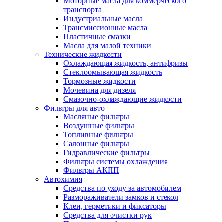
Моторные масла для коммерческого
транспорта
Индустриальные масла
Трансмиссионные масла
Пластичные смазки
Масла для малой техники
Технические жидкости
Охлаждающая жидкость, антифризы
Стеклоомывающая жидкость
Тормозные жидкости
Мочевина для дизеля
Смазочно-охлаждающие жидкости
Фильтры для авто
Масляные фильтры
Воздушные фильтры
Топливные фильтры
Салонные фильтры
Гидравлические фильтры
Фильтры системы охлаждения
Фильтры АКПП
Автохимия
Средства по уходу за автомобилем
Размораживатели замков и стекол
Клеи, герметики и фиксаторы
Средства для очистки рук