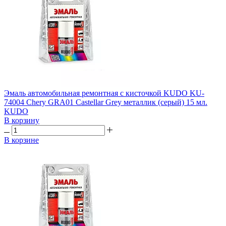
Эмаль автомобильная ремонтная с кисточкой KUDO KU-
74004 Chery GRA01 Castellar Grey металлик (серый) 15 мл.
KUDO
В корзину
В корзине