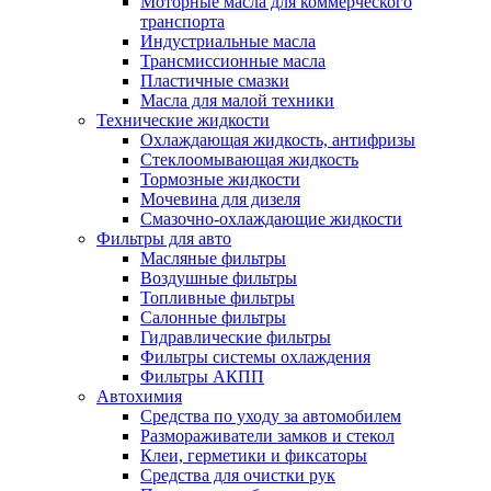
Моторные масла для коммерческого
транспорта
Индустриальные масла
Трансмиссионные масла
Пластичные смазки
Масла для малой техники
Технические жидкости
Охлаждающая жидкость, антифризы
Стеклоомывающая жидкость
Тормозные жидкости
Мочевина для дизеля
Смазочно-охлаждающие жидкости
Фильтры для авто
Масляные фильтры
Воздушные фильтры
Топливные фильтры
Салонные фильтры
Гидравлические фильтры
Фильтры системы охлаждения
Фильтры АКПП
Автохимия
Средства по уходу за автомобилем
Размораживатели замков и стекол
Клеи, герметики и фиксаторы
Средства для очистки рук