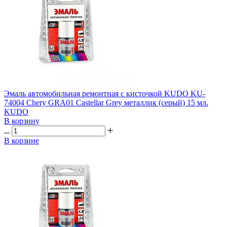
Эмаль автомобильная ремонтная с кисточкой KUDO KU-
74004 Chery GRA01 Castellar Grey металлик (серый) 15 мл.
KUDO
В корзину
В корзине