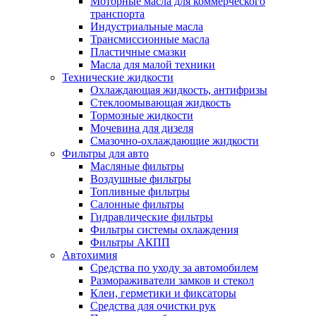
Моторные масла для коммерческого
транспорта
Индустриальные масла
Трансмиссионные масла
Пластичные смазки
Масла для малой техники
Технические жидкости
Охлаждающая жидкость, антифризы
Стеклоомывающая жидкость
Тормозные жидкости
Мочевина для дизеля
Смазочно-охлаждающие жидкости
Фильтры для авто
Масляные фильтры
Воздушные фильтры
Топливные фильтры
Салонные фильтры
Гидравлические фильтры
Фильтры системы охлаждения
Фильтры АКПП
Автохимия
Средства по уходу за автомобилем
Размораживатели замков и стекол
Клеи, герметики и фиксаторы
Средства для очистки рук