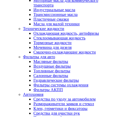
Моторные масла для коммерческого
транспорта
Индустриальные масла
Трансмиссионные масла
Пластичные смазки
Масла для малой техники
Технические жидкости
Охлаждающая жидкость, антифризы
Стеклоомывающая жидкость
Тормозные жидкости
Мочевина для дизеля
Смазочно-охлаждающие жидкости
Фильтры для авто
Масляные фильтры
Воздушные фильтры
Топливные фильтры
Салонные фильтры
Гидравлические фильтры
Фильтры системы охлаждения
Фильтры АКПП
Автохимия
Средства по уходу за автомобилем
Размораживатели замков и стекол
Клеи, герметики и фиксаторы
Средства для очистки рук