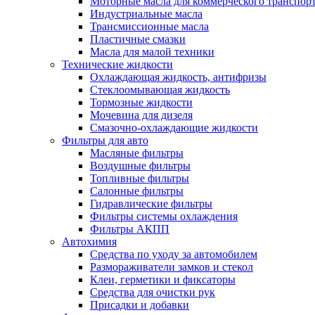
Моторные масла для коммерческого транспор
Индустриальные масла
Трансмиссионные масла
Пластичные смазки
Масла для малой техники
Технические жидкости
Охлаждающая жидкость, антифризы
Стеклоомывающая жидкость
Тормозные жидкости
Мочевина для дизеля
Смазочно-охлаждающие жидкости
Фильтры для авто
Масляные фильтры
Воздушные фильтры
Топливные фильтры
Салонные фильтры
Гидравлические фильтры
Фильтры системы охлаждения
Фильтры АКПП
Автохимия
Средства по уходу за автомобилем
Размораживатели замков и стекол
Клеи, герметики и фиксаторы
Средства для очистки рук
Присадки и добавки