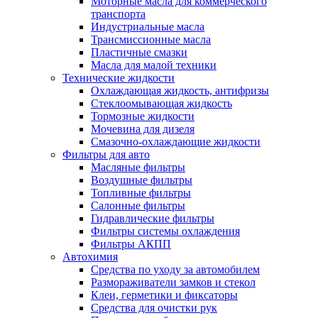
Моторные масла для коммерческого
транспорта
Индустриальные масла
Трансмиссионные масла
Пластичные смазки
Масла для малой техники
Технические жидкости
Охлаждающая жидкость, антифризы
Стеклоомывающая жидкость
Тормозные жидкости
Мочевина для дизеля
Смазочно-охлаждающие жидкости
Фильтры для авто
Масляные фильтры
Воздушные фильтры
Топливные фильтры
Салонные фильтры
Гидравлические фильтры
Фильтры системы охлаждения
Фильтры АКПП
Автохимия
Средства по уходу за автомобилем
Размораживатели замков и стекол
Клеи, герметики и фиксаторы
Средства для очистки рук