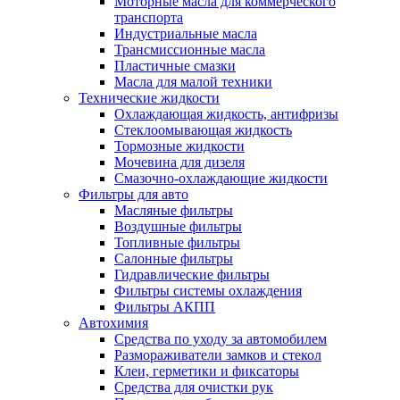
Моторные масла для коммерческого
транспорта
Индустриальные масла
Трансмиссионные масла
Пластичные смазки
Масла для малой техники
Технические жидкости
Охлаждающая жидкость, антифризы
Стеклоомывающая жидкость
Тормозные жидкости
Мочевина для дизеля
Смазочно-охлаждающие жидкости
Фильтры для авто
Масляные фильтры
Воздушные фильтры
Топливные фильтры
Салонные фильтры
Гидравлические фильтры
Фильтры системы охлаждения
Фильтры АКПП
Автохимия
Средства по уходу за автомобилем
Размораживатели замков и стекол
Клеи, герметики и фиксаторы
Средства для очистки рук