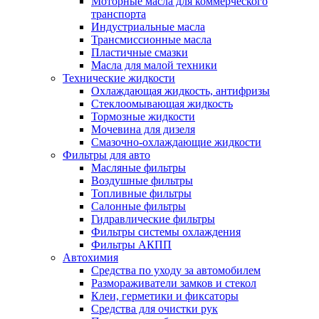
Моторные масла для коммерческого
транспорта
Индустриальные масла
Трансмиссионные масла
Пластичные смазки
Масла для малой техники
Технические жидкости
Охлаждающая жидкость, антифризы
Стеклоомывающая жидкость
Тормозные жидкости
Мочевина для дизеля
Смазочно-охлаждающие жидкости
Фильтры для авто
Масляные фильтры
Воздушные фильтры
Топливные фильтры
Салонные фильтры
Гидравлические фильтры
Фильтры системы охлаждения
Фильтры АКПП
Автохимия
Средства по уходу за автомобилем
Размораживатели замков и стекол
Клеи, герметики и фиксаторы
Средства для очистки рук